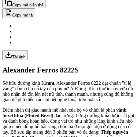
Copy mã biến thể
Copy mô tả
Tải ảnh
Alexander Ferros 8222S
Sở hữu đường kính
31mm
, Alexander Ferros 8222 đạt chuẩn "tỉ lệ
vàng" dành cho cổ tay của phụ nữ Á Đông. Kích thước này vừa đủ
nhỏ nhắn để tôn lên nét nữ tính, thanh mảnh, nhưng cũng đủ không
gian để phô diễn các chi tiết nghệ thuật trên mặt số.
Điểm nhấn thị giác mạnh mẽ nhất của bộ vỏ chính là phần
vành
bezel khía (Fluted Bezel)
đặc trưng. Từng đường khía được cắt gọt
và đánh bóng hoàn hảo, đóng vai trò như những lăng kính siêu nhỏ
giúp chiếc đồng hồ bắt sáng chói lóa ở mọi góc độ cử động của cổ
tay. Bộ sưu tập mang đến 3 phiên bản vỏ đa dạng:
Thép nguyên