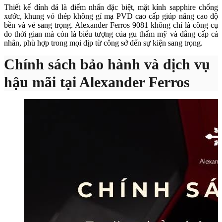
Thiết kế đính đá là điểm nhấn đặc biệt, mặt kính sapphire chống
xước, khung vỏ thép không gỉ mạ PVD cao cấp giúp nâng cao độ
bền và vẻ sang trọng. Alexander Ferros 9081 không chỉ là công cụ
đo thời gian mà còn là biểu tượng của gu thẩm mỹ và đẳng cấp cá
nhân, phù hợp trong mọi dịp từ công sở đến sự kiện sang trọng.
Chính sách bảo hành và dịch vụ
hậu mãi tại Alexander Ferros